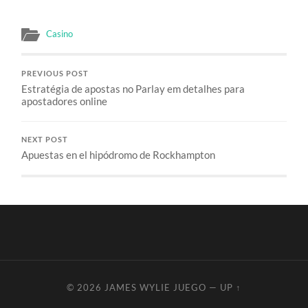
Casino
PREVIOUS POST
Estratégia de apostas no Parlay em detalhes para
apostadores online
NEXT POST
Apuestas en el hipódromo de Rockhampton
© 2026
JAMES WYLIE JUEGO
—
UP ↑