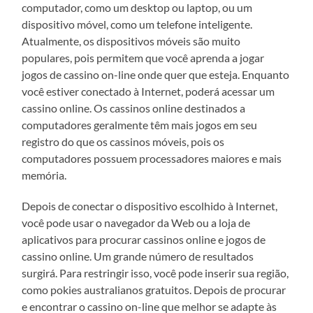
computador, como um desktop ou laptop, ou um
dispositivo móvel, como um telefone inteligente.
Atualmente, os dispositivos móveis são muito
populares, pois permitem que você aprenda a jogar
jogos de cassino on-line onde quer que esteja. Enquanto
você estiver conectado à Internet, poderá acessar um
cassino online. Os cassinos online destinados a
computadores geralmente têm mais jogos em seu
registro do que os cassinos móveis, pois os
computadores possuem processadores maiores e mais
memória.
Depois de conectar o dispositivo escolhido à Internet,
você pode usar o navegador da Web ou a loja de
aplicativos para procurar cassinos online e jogos de
cassino online. Um grande número de resultados
surgirá. Para restringir isso, você pode inserir sua região,
como pokies australianos gratuitos. Depois de procurar
e encontrar o cassino on-line que melhor se adapte às