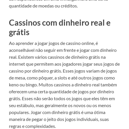
quantidade de moedas ou créditos.
Cassinos com dinheiro real e
grátis
Ao aprender a jogar jogos de cassino online, é
aconselhável não seguir em frente e jogar com dinheiro
real. Existem vários cassinos de dinheiro grátis na
internet que permitem aos jogadores jogar seus jogos de
cassino por dinheiro grátis. Esses jogos variam de jogos
de mesa, como pôquer, a slots e até outros jogos como
keno ou bingo. Muitos cassinos a dinheiro real também
oferecem uma certa quantidade de jogos por dinheiro
grátis. Esses não serão todos os jogos que eles têm em
seu estábulo, mas geralmente os novos ou os menos
populares. Jogar com dinheiro grátis é uma ótima
maneira de pegar o jeito dos jogos individuais, suas
regras e complexidades.