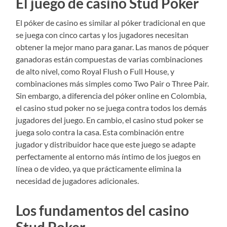
El juego de casino Stud Poker
El póker de casino es similar al póker tradicional en que
se juega con cinco cartas y los jugadores necesitan
obtener la mejor mano para ganar. Las manos de póquer
ganadoras están compuestas de varias combinaciones
de alto nivel, como Royal Flush o Full House, y
combinaciones más simples como Two Pair o Three Pair.
Sin embargo, a diferencia del póker online en Colombia,
el casino stud poker no se juega contra todos los demás
jugadores del juego. En cambio, el casino stud poker se
juega solo contra la casa. Esta combinación entre
jugador y distribuidor hace que este juego se adapte
perfectamente al entorno más íntimo de los juegos en
línea o de video, ya que prácticamente elimina la
necesidad de jugadores adicionales.
Los fundamentos del casino