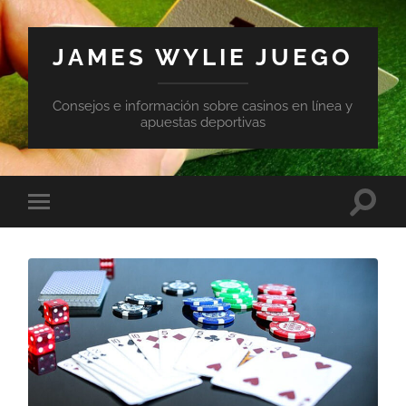
JAMES WYLIE JUEGO
Consejos e información sobre casinos en línea y
apuestas deportivas
Toggle
Toggle
search
mobile
field
menu